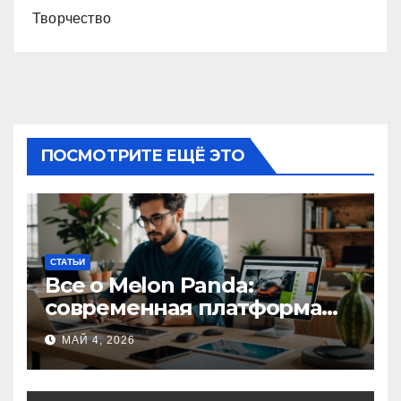
Творчество
ПОСМОТРИТЕ ЕЩЁ ЭТО
СТАТЬИ
Все о Melon Panda:
современная платформа
для творческих
МАЙ 4, 2026
профессионалов и
любителей