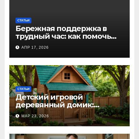
СТАТЬИ
Бережная поддержка в
трудный час: как помочь
близкому справиться с
АПР 17, 2026
алкогольной
интоксикацией и
сохранить семью
СТАТЬИ
Детский игровой
деревянный домик:
волшебное пространство
МАР 23, 2026
для самых маленьких от
Kastum