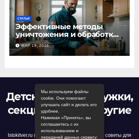
СТАТЬИ
Эффективные методы
уничтожения и обработки
тараканов в Москве:
МАР 19, 2026
профессиональный подход
к дезинсекции квартир и
помещений
Мы используем файлы
Детский досуг: кружки,
cookie. Они помогают
улучшать сайт и делать его
секции, игры и другие
удобнее.
Нажимая «Принять», вы
развлечения
соглашаетесь с их
использованием и
Istokitver.ru предлагает полезные статьи и советы для
передачей данных сервису