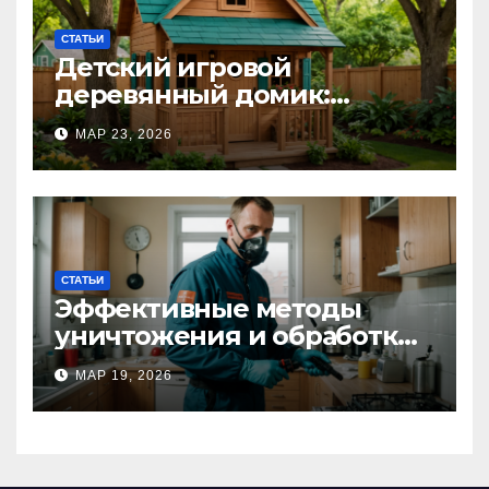
СТАТЬИ
Детский игровой
деревянный домик:
волшебное пространство
МАР 23, 2026
для самых маленьких от
Kastum
СТАТЬИ
Эффективные методы
уничтожения и обработки
тараканов в Москве:
МАР 19, 2026
профессиональный подход
к дезинсекции квартир и
помещений