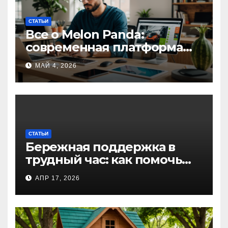
СТАТЬИ
Все о Melon Panda:
современная платформа
для творческих
МАЙ 4, 2026
профессионалов и
любителей
СТАТЬИ
Бережная поддержка в
трудный час: как помочь
близкому справиться с
АПР 17, 2026
алкогольной
интоксикацией и
сохранить семью