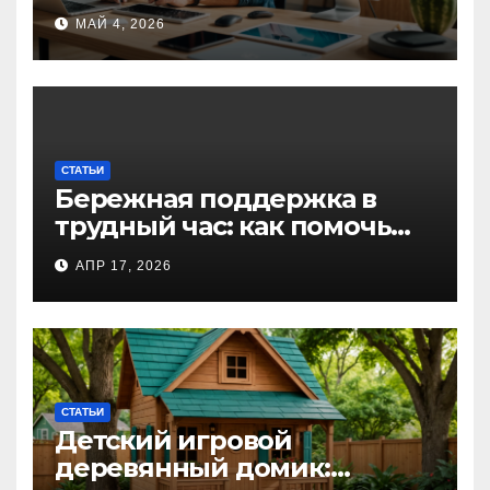
для творческих
МАЙ 4, 2026
профессионалов и
любителей
СТАТЬИ
Бережная поддержка в
трудный час: как помочь
близкому справиться с
АПР 17, 2026
алкогольной
интоксикацией и
сохранить семью
СТАТЬИ
Детский игровой
деревянный домик: