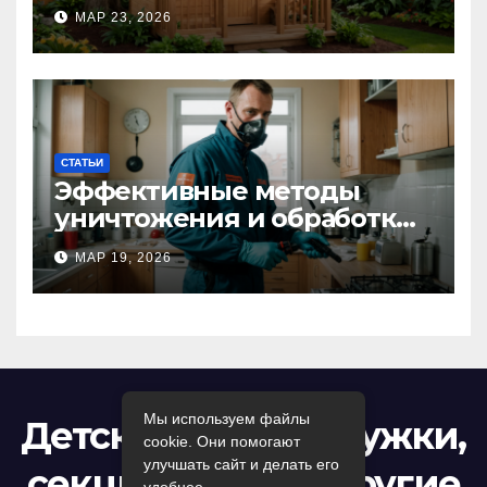
волшебное пространство
МАР 23, 2026
для самых маленьких от
Kastum
СТАТЬИ
Эффективные методы
уничтожения и обработки
тараканов в Москве:
МАР 19, 2026
профессиональный подход
к дезинсекции квартир и
помещений
Мы используем файлы
Детский досуг: кружки,
cookie. Они помогают
улучшать сайт и делать его
секции, игры и другие