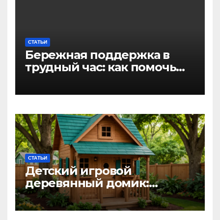
СТАТЬИ
Бережная поддержка в
трудный час: как помочь
близкому справиться с
алкогольной
интоксикацией и
сохранить семью
СТАТЬИ
Детский игровой
деревянный домик:
волшебное пространство
для самых маленьких от
Kastum