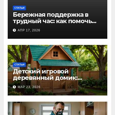
СТАТЬИ
Бережная поддержка в
трудный час: как помочь
близкому справиться с
АПР 17, 2026
алкогольной
интоксикацией и
сохранить семью
СТАТЬИ
Детский игровой
деревянный домик:
волшебное пространство
МАР 23, 2026
для самых маленьких от
Kastum