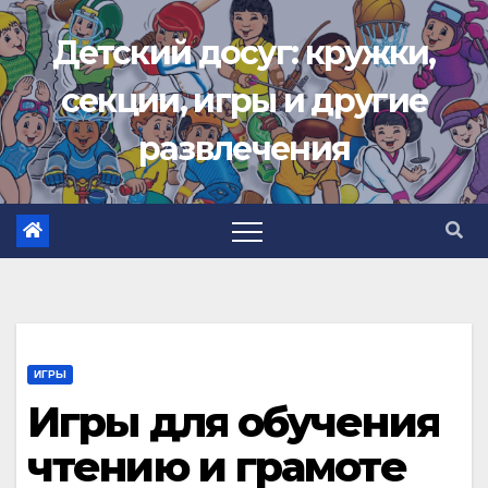
Перейти
Детский досуг: кружки,
к
содержимому
секции, игры и другие
развлечения
ИГРЫ
Игры для обучения
чтению и грамоте