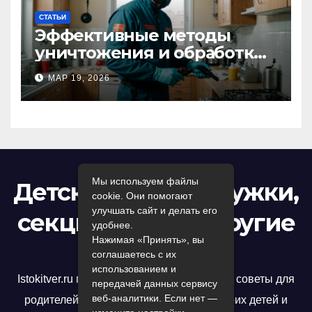
СТАТЬИ
Эффективные методы
уничтожения и обработки
тараканов в Москве:
МАР 19, 2026
профессиональный подход
к дезинсекции квартир и
помещений
Мы используем файлы
Детский досуг: кружки,
cookie. Они помогают
улучшать сайт и делать его
секции, игры и другие
удобнее.
Нажимая «Принять», вы
развлечения
соглашаетесь с их
использованием и
Istokitver.ru предлагает полезные статьи и советы для
передачей данных сервису
веб-аналитики. Если нет —
родителей, которые хотят развивать своих детей и