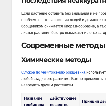
Последствия неаккурат
Если растение оставить без внимания и не про
проблемы — от заражения людей и домашних жи
борщевиком снижается биоразнообразие, а такж
листья растения быстро высыхают и легко заго
Современные методы
Химические методы
Служба по уничтожению борщевика
использует
любой стадии его развития. Важно применять 
навредить другим растениям.
Название
Действующее
Принцип де
гербицида
вещество