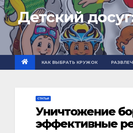
Перейти
Детский досуг
к
содержимому
КАК ВЫБРАТЬ КРУЖОК
РАЗВЛЕ
СТАТЬИ
Уничтожение бо
эффективные ре