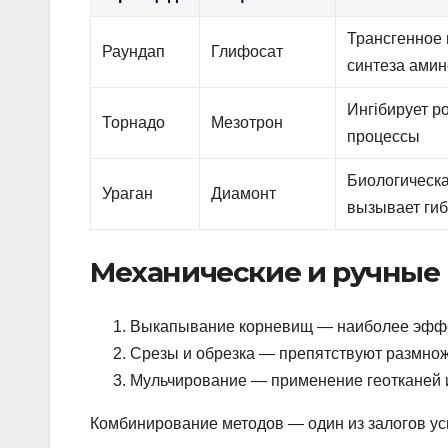
Трансгенное
Раундап
Глифосат
синтеза амин
Ингібирует р
Торнадо
Мезотрон
процессы
Биологическа
Ураган
Диамонт
вызывает гиб
Механические и ручные
Выкапывание корневищ — наиболее эффек
Срезы и обрезка — препятствуют размнож
Мульчирование — применение геотканей и
Комбинирование методов — один из залогов у