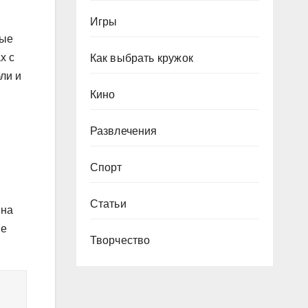
Игры
ные
х с
Как выбрать кружок
ли и
Кино
Развлечения
Спорт
Статьи
 на
не
Творчество