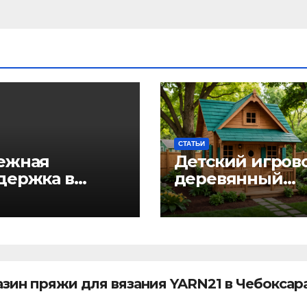
СТАТЬИ
ежная
Детский игров
держка в
деревянный
ный час: как
домик: волшеб
очь близкому
пространство 
виться с
самых маленьк
огольной
от Kastum
оксикацией и
ранить семью
зин пряжи для вязания YARN21 в Чебоксара