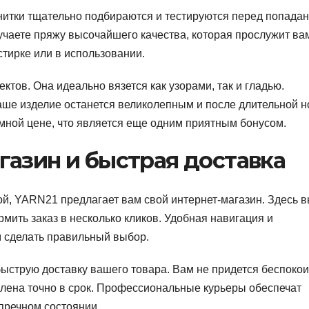
нитки тщательно подбираются и тестируются перед попада
лучаете пряжу высочайшего качества, которая прослужит ва
стирке или в использовании.
тов. Она идеально вязется как узорами, так и гладью.
аше изделие останется великолепным и после длительной н
умной цене, что является еще одним приятным бонусом.
газин и быстрая доставка
ой, YARN21 предлагает вам свой интернет-магазин. Здесь 
мить заказ в несколько кликов. Удобная навигация и
 сделать правильный выбор.
струю доставку вашего товара. Вам не придется беспокои
лена точно в срок. Профессиональные курьеры обеспечат
упречном состоянии.