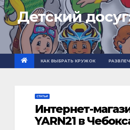
Перейти
Детский досуг
к
содержимому
КАК ВЫБРАТЬ КРУЖОК
РАЗВЛЕ
СТАТЬИ
Интернет-магази
YARN21 в Чебокс