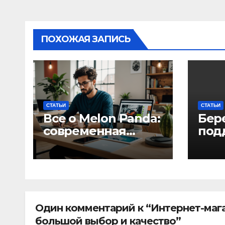
ПОХОЖАЯ ЗАПИСЬ
СТАТЬИ
СТАТЬИ
Все о Melon Panda:
Бер
современная
под
платформа для
труд
творческих
пом
профессионалов и
спра
любителей
алк
инт
сох
Один комментарий к “Интернет-мага
большой выбор и качество”