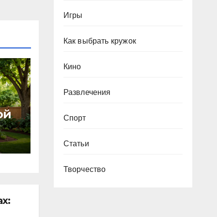
Игры
Как выбрать кружок
Кино
Развлечения
ой
Спорт
ное
Статьи
для
их
Творчество
х: