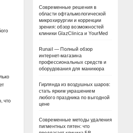
Современные решения в
области офтальмологической
микрохирургии и коррекции
зрения: обзор возможностей
бого
клиники GlazClinica и YourMed
Runail — Полный обзор
интернет-магазина
профессиональных средств и
оборудования для маникюра
лько
Гирлянда из воздушных шаров:
ет
стать ярким украшением
любого праздника по выгодной
, что
цене
Современные методы удаления
пигментных пятен: что
предлагает клиника БВ