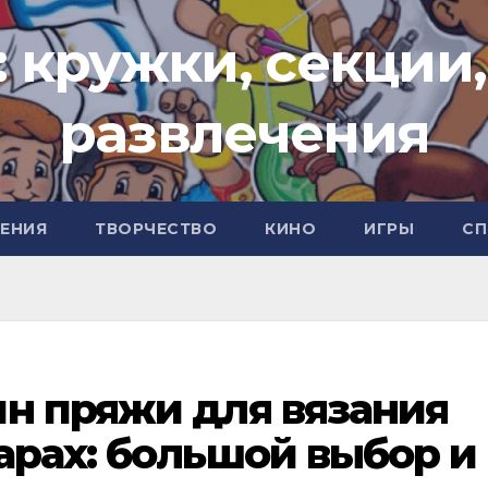
: кружки, секции,
развлечения
ЧЕНИЯ
ТВОРЧЕСТВО
КИНО
ИГРЫ
СП
н пряжи для вязания
арах: большой выбор и