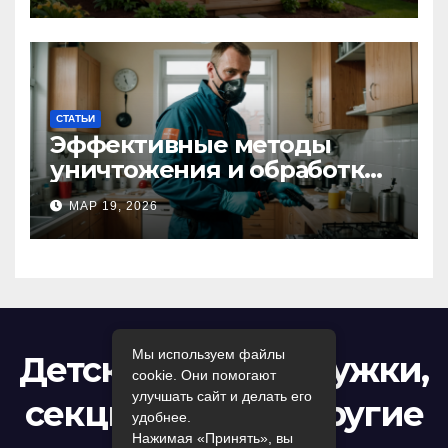
Kastum
СТАТЬИ
Эффективные методы
уничтожения и обработки
тараканов в Москве:
МАР 19, 2026
профессиональный подход
к дезинсекции квартир и
помещений
Мы используем файлы
Детский досуг: кружки,
cookie. Они помогают
улучшать сайт и делать его
секции, игры и другие
удобнее.
Нажимая «Принять», вы