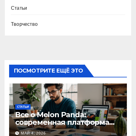
Статьи
Творчество
ПОСМОТРИТЕ ЕЩЁ ЭТО
СТАТЬИ
Все о Melon Panda:
современная платформа
для творческих
МАЙ 4, 2026