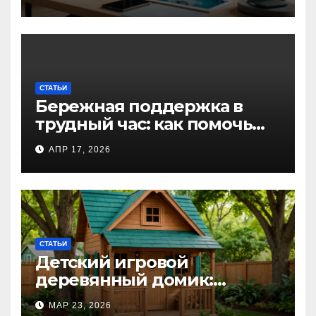
профессионалов и
любителей
СТАТЬИ
Бережная поддержка в
трудный час: как помочь
близкому справиться с
АПР 17, 2026
алкогольной
интоксикацией и
сохранить семью
СТАТЬИ
Детский игровой
деревянный домик:
волшебное пространство
МАР 23, 2026
для самых маленьких от