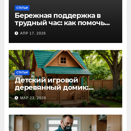
СТАТЬИ
Бережная поддержка в
трудный час: как помочь
близкому справиться с
АПР 17, 2026
алкогольной
интоксикацией и
сохранить семью
СТАТЬИ
Детский игровой
деревянный домик:
волшебное пространство
МАР 23, 2026
для самых маленьких от
Kastum