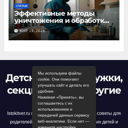
СТАТЬИ
Эффективные методы
уничтожения и обработки
тараканов в Москве:
МАР 19, 2026
профессиональный подход
к дезинсекции квартир и
помещений
Мы используем файлы
Детский досуг: кружки,
cookie. Они помогают
улучшать сайт и делать его
секции, игры и другие
удобнее.
Нажимая «Принять», вы
развлечения
соглашаетесь с их
использованием и
Istokitver.ru предлагает полезные статьи и советы для
передачей данных сервису
веб-аналитики. Если нет —
родителей, которые хотят развивать своих детей и
измените настройки