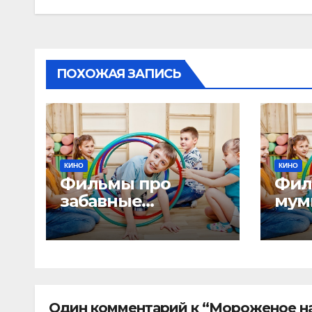
ПОХОЖАЯ ЗАПИСЬ
КИНО
КИНО
Фильмы про
Фил
забавные
мум
существа: какие
ист
истории помогут
дет
детям заглянуть в
исс
необычный мир
дре
Один комментарий к “Мороженое на 