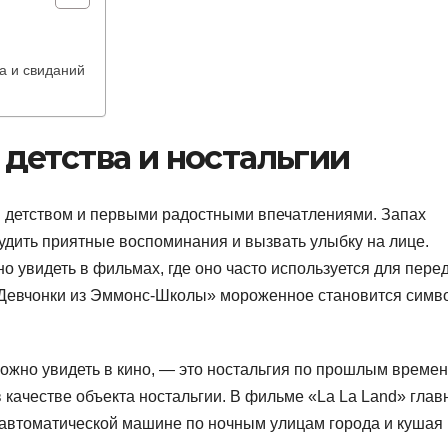
а и свиданий
детства и ностальгии
 детством и первыми радостными впечатлениями. Запах
будить приятные воспоминания и вызвать улыбку на лице.
о увидеть в фильмах, где оно часто используется для пере
«Девчонки из Эммонс-Школы» мороженное становится симв
можно увидеть в кино, — это ностальгия по прошлым времен
 качестве объекта ностальгии. В фильме «La La Land» гла
а автоматической машине по ночным улицам города и кушая