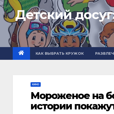
Перейти
Детский досуг
к
содержимому
КАК ВЫБРАТЬ КРУЖОК
РАЗВЛЕ
КИНО
Мороженое на б
истории покажут