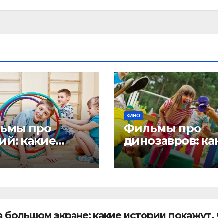
КИНО
ьмы про
Фильмы про
ий: какие
динозавров: ка
ории помогут
истории помог
ям увлечься
детям узнать, ч
ледованием
было на Земле
вностей
миллионы лет
назад
большом экране: какие истории покажут, 