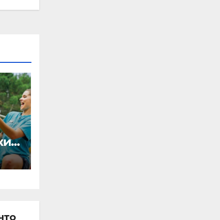
кие
ут
то
что