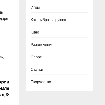
Игры
дь
одаря
Как выбрать кружок
Кино
Развлечения
е»,
Спорт
Статьи
ории
Творчество
Земле
зад