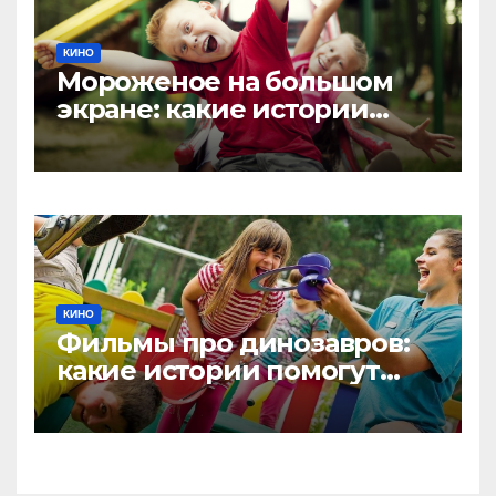
КИНО
Мороженое на большом
экране: какие истории
покажут, что все любят
мороженое
КИНО
Фильмы про динозавров:
какие истории помогут
детям узнать, что было на
Земле миллионы лет назад