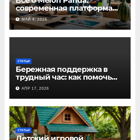
Все о Melon Panda:
современная платформа
для творческих
МАЙ 4, 2026
профессионалов и
любителей
СТАТЬИ
Бережная поддержка в
трудный час: как помочь
близкому справиться с
АПР 17, 2026
алкогольной
интоксикацией и
сохранить семью
СТАТЬИ
Детский игровой