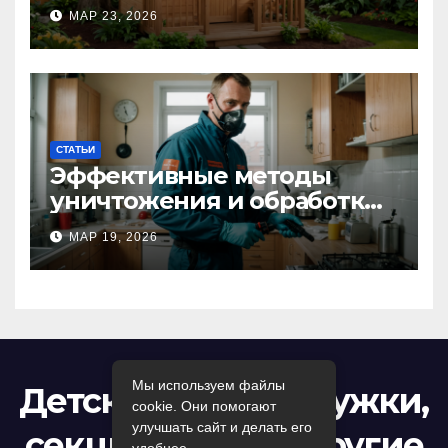
волшебное пространство
МАР 23, 2026
для самых маленьких от
Kastum
СТАТЬИ
Эффективные методы
уничтожения и обработки
тараканов в Москве:
МАР 19, 2026
профессиональный подход
к дезинсекции квартир и
помещений
Мы используем файлы
Детский досуг: кружки,
cookie. Они помогают
улучшать сайт и делать его
секции, игры и другие