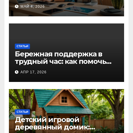
для творческих
МАЙ 4, 2026
профессионалов и
любителей
СТАТЬИ
Бережная поддержка в
трудный час: как помочь
близкому справиться с
АПР 17, 2026
алкогольной
интоксикацией и
сохранить семью
СТАТЬИ
Детский игровой
деревянный домик: