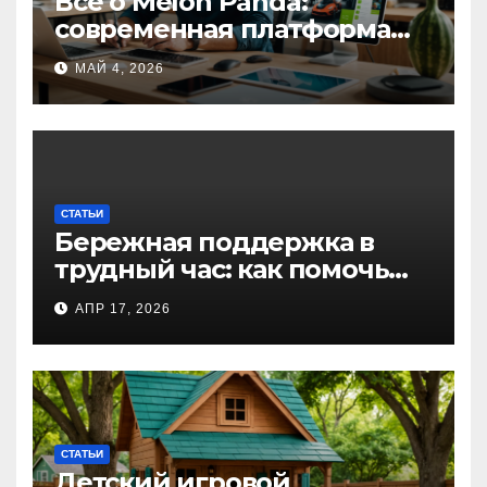
Все о Melon Panda:
современная платформа
для творческих
МАЙ 4, 2026
профессионалов и
любителей
СТАТЬИ
Бережная поддержка в
трудный час: как помочь
близкому справиться с
АПР 17, 2026
алкогольной
интоксикацией и
сохранить семью
СТАТЬИ
Детский игровой