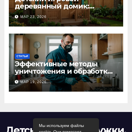
деревянный домик:
волшебное пространство
МАР 23, 2026
для самых маленьких от
Kastum
СТАТЬИ
Эффективные методы
уничтожения и обработки
тараканов в Москве:
МАР 19, 2026
профессиональный подход
к дезинсекции квартир и
помещений
Мы используем файлы
Детский досуг: кружки,
cookie. Они помогают