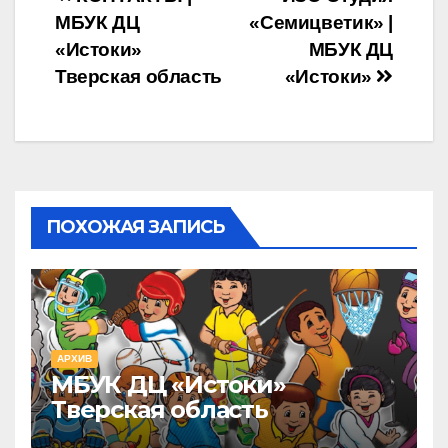
Навигация
МБУК ДЦ
«Семицветик» |
по
«Истоки»
МБУК ДЦ
записям
Тверская область
«Истоки»
ПОХОЖАЯ ЗАПИСЬ
АРХИВ
МБУК ДЦ «Истоки»
Тверская область