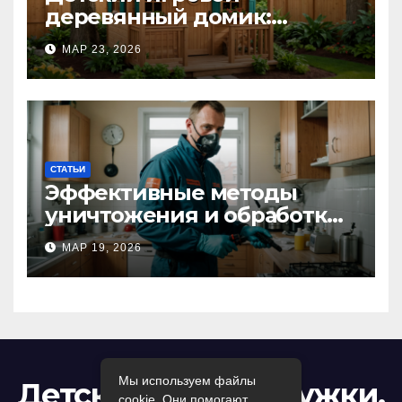
деревянный домик:
волшебное пространство
МАР 23, 2026
для самых маленьких от
Kastum
СТАТЬИ
Эффективные методы
уничтожения и обработки
тараканов в Москве:
МАР 19, 2026
профессиональный подход
к дезинсекции квартир и
помещений
Мы используем файлы
Детский досуг: кружки,
cookie. Они помогают