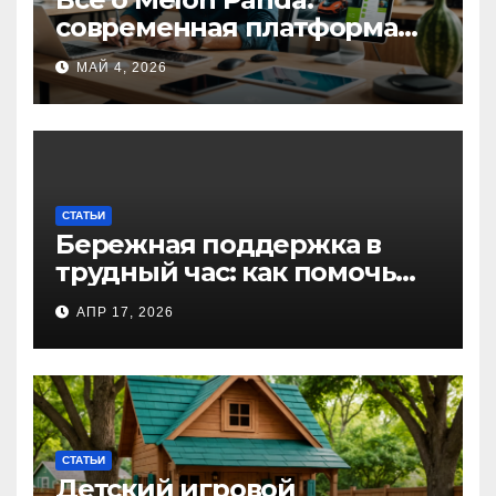
современная платформа
для творческих
МАЙ 4, 2026
профессионалов и
любителей
СТАТЬИ
Бережная поддержка в
трудный час: как помочь
близкому справиться с
АПР 17, 2026
алкогольной
интоксикацией и
сохранить семью
СТАТЬИ
Детский игровой