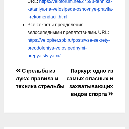
URL:
https://veloforum.net/27598-tehnika-
kataniya-na-velosipede-osnovnye-pravila-
i-rekomendacii.html
Все секреты преодоления
велосипедными препятствиями. URL:
https://velopiter.spb.ru/posts/vse-sekrety-
preodoleniya-velosipednymi-
prepyatstviyami/
Навигация
Стрельба из
Паркур: одно из
лука: правила и
самых опасных и
по
техника стрельбы
захватывающих
записям
видов спорта