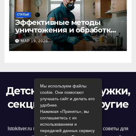
СТАТЬИ
Эффективные методы
уничтожения и обработки
тараканов в Москве:
МАР 19, 2026
профессиональный подход
к дезинсекции квартир и
помещений
Мы используем файлы
Детский досуг: кружки,
cookie. Они помогают
улучшать сайт и делать его
секции, игры и другие
удобнее.
Нажимая «Принять», вы
развлечения
соглашаетесь с их
использованием и
Istokitver.ru предлагает полезные статьи и советы для
передачей данных сервису