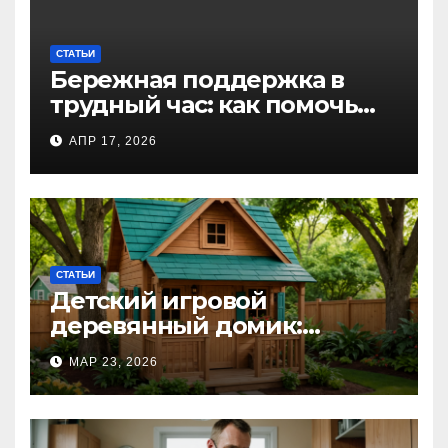
СТАТЬИ
Бережная поддержка в
трудный час: как помочь
близкому справиться с
АПР 17, 2026
алкогольной
интоксикацией и
сохранить семью
СТАТЬИ
Детский игровой
деревянный домик:
волшебное пространство
МАР 23, 2026
для самых маленьких от
Kastum