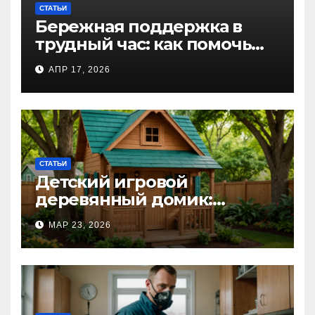
СТАТЬИ
Бережная поддержка в
трудный час: как помочь
близкому справиться с
АПР 17, 2026
алкогольной
интоксикацией и
сохранить семью
СТАТЬИ
Детский игровой
деревянный домик:
волшебное пространство
МАР 23, 2026
для самых маленьких от
Kastum