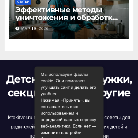
СТАТЬИ
Эффективные методы
уничтожения и обработки
тараканов в Москве:
МАР 19, 2026
профессиональный подход
к дезинсекции квартир и
помещений
Мы используем файлы
Детский досуг: кружки,
cookie. Они помогают
улучшать сайт и делать его
секции, игры и другие
удобнее.
Нажимая «Принять», вы
развлечения
соглашаетесь с их
использованием и
Istokitver.ru предлагает полезные статьи и советы для
передачей данных сервису
веб-аналитики. Если нет —
родителей, которые хотят развивать своих детей и
измените настройки
помочь им достичь успеха в жизни