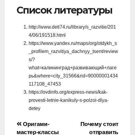
Список литературы
http://www.deti74.ru/library/s_razvitie/201
4/06/191518.html
https://www.yandex.ru/maps/org/otdykh_s
_profilem_razvitiya_dachnyy_tsent/review
s/?
what=калининград+развивающий+лаге
рь&where=city_31566&rid=90000001434
117108_47453
https://ovdinfo.org/express-news/kak-
provesti-letnie-kanikuly-s-polzoi-dlya-
detey
Навигация
Оригами-
Почему стоит
мастер-классы
отправить