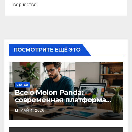
Творчество
ПОСМОТРИТЕ ЕЩЁ ЭТО
СТАТЬИ
Все о Melon Panda:
современная платформа
для творческих
МАЙ 4, 2026
профессионалов и
любителей