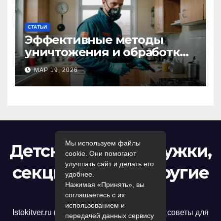
СТАТЬИ
Эффективные методы
уничтожения и обработки
тараканов в Москве:
МАР 19, 2026
профессиональный подход
к дезинсекции квартир и
помещений
Мы используем файлы
Детский досуг: кружки,
cookie. Они помогают
улучшать сайт и делать его
секции, игры и другие
удобнее.
Нажимая «Принять», вы
развлечения
соглашаетесь с их
использованием и
Istokitver.ru предлагает полезные статьи и советы для
передачей данных сервису