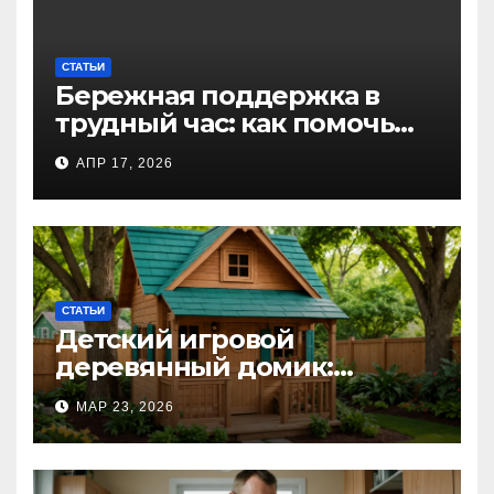
СТАТЬИ
Бережная поддержка в
трудный час: как помочь
близкому справиться с
АПР 17, 2026
алкогольной
интоксикацией и
сохранить семью
СТАТЬИ
Детский игровой
деревянный домик:
волшебное пространство
МАР 23, 2026
для самых маленьких от
Kastum