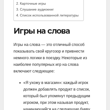
Карточные игры
Слушание аудиокниг
Список использованной литературы
Игры на слова
Игры на слова — это отличный способ
показывать свой кругозор и привнести
немного логики в поездку. Некоторые из
наиболее популярных игр на слова
включают следующее:
«Я ухожу в магазин»: каждый игрок
должен добавлять продукт в список,
который был упомянут предыдущим
игроком, при этом называя продукт,
начинающийся на следующую букву