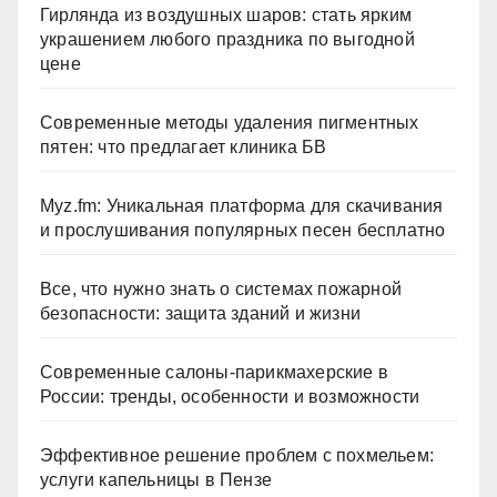
Гирлянда из воздушных шаров: стать ярким
украшением любого праздника по выгодной
цене
Современные методы удаления пигментных
пятен: что предлагает клиника БВ
Myz.fm: Уникальная платформа для скачивания
и прослушивания популярных песен бесплатно
Все, что нужно знать о системах пожарной
безопасности: защита зданий и жизни
Современные салоны-парикмахерские в
России: тренды, особенности и возможности
Эффективное решение проблем с похмельем:
услуги капельницы в Пензе