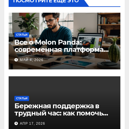
ПОСМОТРИТЕ ЕЩЁ ЭТО
СТАТЬИ
Все о Melon Panda:
современная платформа
для творческих
МАЙ 4, 2026
профессионалов и
любителей
СТАТЬИ
Бережная поддержка в
трудный час: как помочь
близкому справиться с
АПР 17, 2026
алкогольной