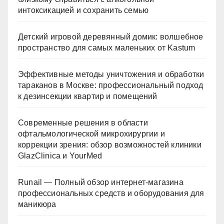
интоксикацией и сохранить семью
Детский игровой деревянный домик: волшебное
пространство для самых маленьких от Kastum
Эффективные методы уничтожения и обработки
тараканов в Москве: профессиональный подход
к дезинсекции квартир и помещений
Современные решения в области
офтальмологической микрохирургии и
коррекции зрения: обзор возможностей клиники
GlazClinica и YourMed
Runail — Полный обзор интернет-магазина
профессиональных средств и оборудования для
маникюра