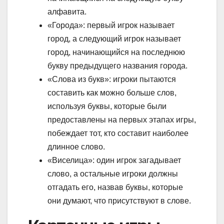
алфавита.
«Города»: первый игрок называет
город, а следующий игрок называет
город, начинающийся на последнюю
букву предыдущего названия города.
«Слова из букв»: игроки пытаются
составить как можно больше слов,
используя буквы, которые были
предоставлены на первых этапах игры,
побеждает тот, кто составит наиболее
длинное слово.
«Виселица»: один игрок загадывает
слово, а остальные игроки должны
отгадать его, назвав буквы, которые
они думают, что присутствуют в слове.