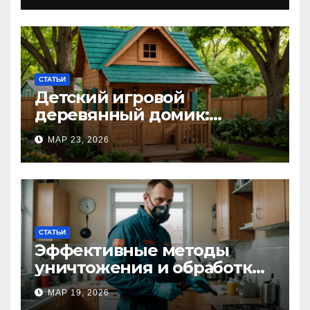
интоксикацией и
сохранить семью
СТАТЬИ
Детский игровой
деревянный домик:
волшебное пространство
МАР 23, 2026
для самых маленьких от
Kastum
СТАТЬИ
Эффективные методы
уничтожения и обработки
тараканов в Москве:
МАР 19, 2026
профессиональный подход