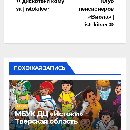
Навигация
дискотеки кому
Клуб
за | istokitver
пенсионеров
по
«Виола» |
записям
istokitver
ПОХОЖАЯ ЗАПИСЬ
АРХИВ
МБУК ДЦ «Истоки»
Тверская область