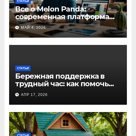
СТАТЬИ
Все о Melon Panda:
современная платформа
для творческих
МАЙ 4, 2026
профессионалов и
любителей
СТАТЬИ
Бережная поддержка в
трудный час: как помочь
близкому справиться с
АПР 17, 2026
алкогольной
интоксикацией и
сохранить семью
СТАТЬИ