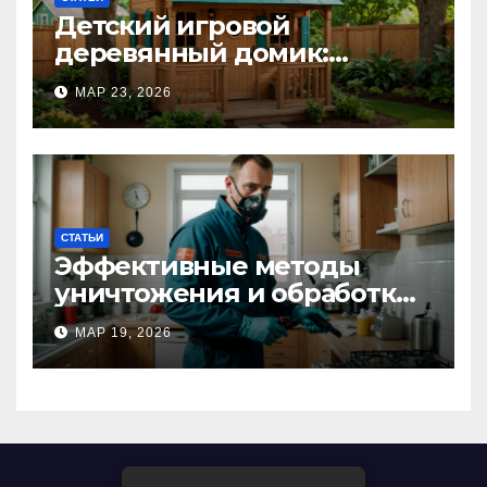
Детский игровой
деревянный домик:
волшебное пространство
МАР 23, 2026
для самых маленьких от
Kastum
СТАТЬИ
Эффективные методы
уничтожения и обработки
тараканов в Москве:
МАР 19, 2026
профессиональный подход
к дезинсекции квартир и
помещений