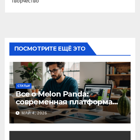
Творчество
ПОСМОТРИТЕ ЕЩЁ ЭТО
СТАТЬИ
Все о Melon Panda:
современная платформа
для творческих
МАЙ 4, 2026
профессионалов и
любителей