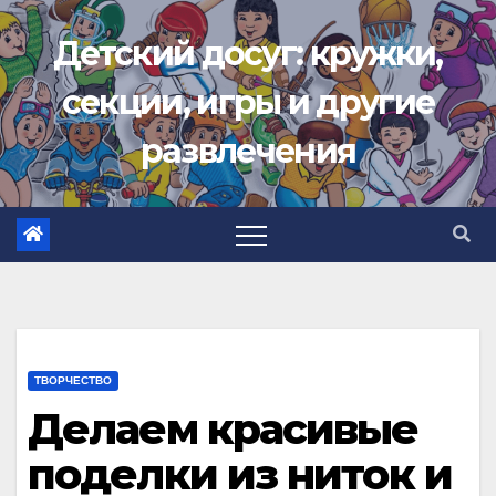
Перейти
Детский досуг: кружки,
к
содержимому
секции, игры и другие
развлечения
ТВОРЧЕСТВО
Делаем красивые
поделки из ниток и