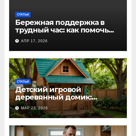
СТАТЬИ
Бережная поддержка в
трудный час: как помочь
близкому справиться с
АПР 17, 2026
алкогольной
интоксикацией и
сохранить семью
СТАТЬИ
Детский игровой
деревянный домик:
волшебное пространство
МАР 23, 2026
для самых маленьких от
Kastum