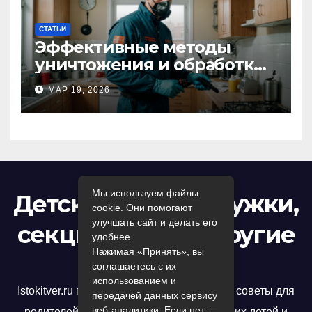
СТАТЬИ
Эффективные методы
уничтожения и обработки
тараканов в Москве:
МАР 19, 2026
профессиональный подход
к дезинсекции квартир и
помещений
Мы используем файлы
Детский досуг: кружки,
cookie. Они помогают
улучшать сайт и делать его
секции, игры и другие
удобнее.
Нажимая «Принять», вы
развлечения
соглашаетесь с их
использованием и
Istokitver.ru предлагает полезные статьи и советы для
передачей данных сервису
веб-аналитики. Если нет —
родителей, которые хотят развивать своих детей и