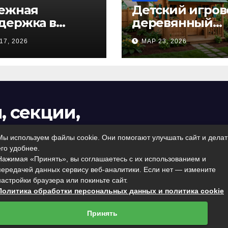
ежная
Детский игров
держка в
деревянный
дный час: как
домик: волше
17, 2026
МАР 23, 2026
очь близкому
пространство 
авиться с
самых маленьк
огольной
от Kastum
оксикацией и
ранить семью
, секции,
чения
Мы используем файлы cookie. Они помогают улучшать сайт и делат
его удобнее.
я родителей, которые хотят
Нажимая «Принять», вы соглашаетесь с их использованием и
 жизни
передачей данных сервису веб-аналитики. Если нет — измените
настройки браузера или покиньте сайт.
Политика обработки персональных данных и политика cookie
Принять