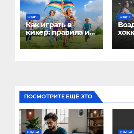
СПОРТ
СПОРТ
Как играть в
Воз
кикер: правила и
хокк
техника
и у
клю
ПОСМОТРИТЕ ЕЩЁ ЭТО
СТАТЬИ
СТАТЬИ