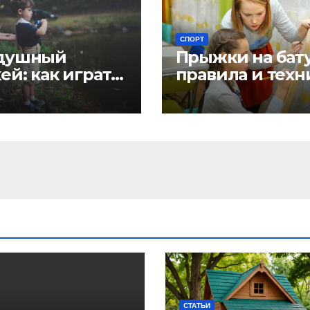
СПОРТ
душный
Прыжки на бату
ей: как играть
правила и техн
правлять
шкой
СТАТЬИ