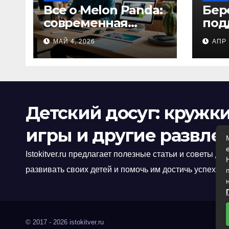
Все о Melon Panda:
Бер
современная
под
платформа для
тру
МАЙ 4, 2026
АПР 
творческих
пом
профессионалов и
спр
любителей
алк
инт
сох
Детский досуг: кружки
игры и другие развле
Istokitver.ru предлагает полезные статьи и советы дл
развивать своих детей и помочь им достичь успеха в
© 2017 - 2026 istokitver.ru