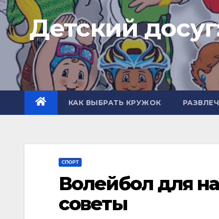
Перейти
Детский досуг
к
содержимому
КАК ВЫБРАТЬ КРУЖОК
РАЗВЛЕ
СПОРТ
Волейбол для н
советы