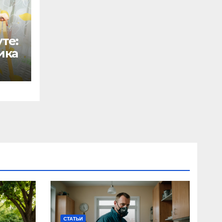
те:
ика
СТАТЬИ