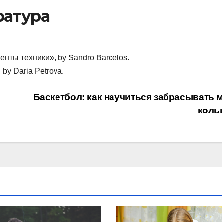
ратура
нты техники», by Sandro Barcelos.
by Daria Petrova.
о
Баскетбол: как научиться забрасывать м
коль