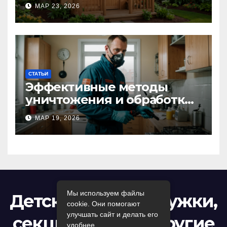
волшебное пространство
МАР 23, 2026
для самых маленьких от
Kastum
СТАТЬИ
Эффективные методы
уничтожения и обработки
тараканов в Москве:
МАР 19, 2026
профессиональный подход
к дезинсекции квартир и
помещений
Мы используем файлы
Детский досуг: кружки,
cookie. Они помогают
улучшать сайт и делать его
секции, игры и другие
удобнее.