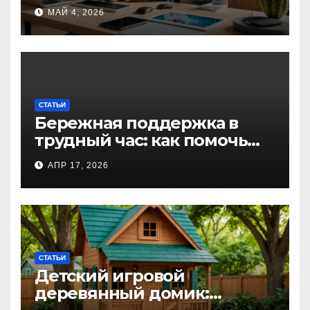
для творческих
МАЙ 4, 2026
профессионалов и
любителей
СТАТЬИ
Бережная поддержка в
трудный час: как помочь
близкому справиться с
АПР 17, 2026
алкогольной
интоксикацией и
сохранить семью
СТАТЬИ
Детский игровой
деревянный домик: