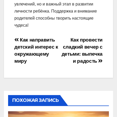
увлечений, но и важный этап в развитии
личности ребёнка. Поддержка и внимание
родителей способны творить настоящие
чудеса!
Навигация
Как направить
Как провести
детский интерес к
сладкий вечер с
по
окружающему
детьми: выпечка
записям
миру
и радость
ПОХОЖАЯ ЗАПИСЬ