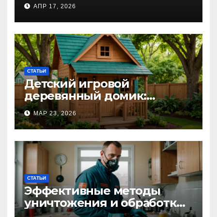
близкому справиться с
АПР 17, 2026
алкогольной
интоксикацией и
сохранить семью
СТАТЬИ
Детский игровой
деревянный домик:
волшебное пространство
МАР 23, 2026
для самых маленьких от
Kastum
СТАТЬИ
Эффективные методы
уничтожения и обработки
тараканов в Москве: