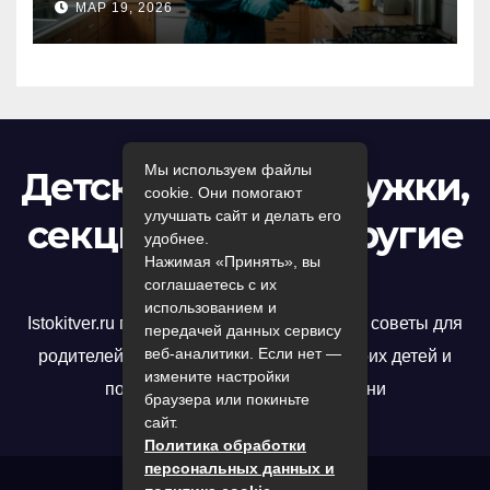
МАР 19, 2026
профессиональный подход
к дезинсекции квартир и
помещений
Мы используем файлы
Детский досуг: кружки,
cookie. Они помогают
улучшать сайт и делать его
секции, игры и другие
удобнее.
Нажимая «Принять», вы
развлечения
соглашаетесь с их
использованием и
Istokitver.ru предлагает полезные статьи и советы для
передачей данных сервису
веб-аналитики. Если нет —
родителей, которые хотят развивать своих детей и
измените настройки
помочь им достичь успеха в жизни
браузера или покиньте
сайт.
Политика обработки
персональных данных и