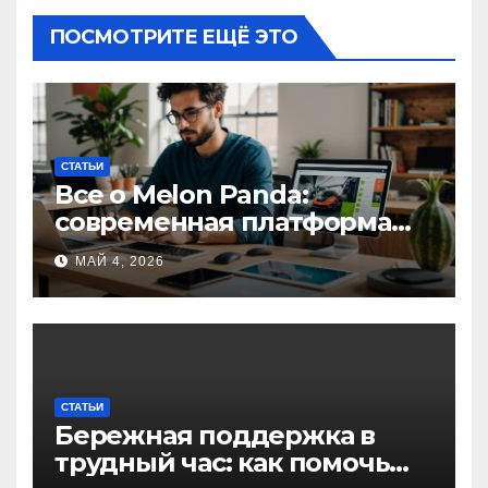
ПОСМОТРИТЕ ЕЩЁ ЭТО
СТАТЬИ
Все о Melon Panda:
современная платформа
для творческих
МАЙ 4, 2026
профессионалов и
любителей
СТАТЬИ
Бережная поддержка в
трудный час: как помочь