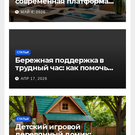
современная платформа
для творческих
МАЙ 4, 2026
профессионалов и
любителей
СТАТЬИ
Бережная поддержка в
трудный час: как помочь
близкому справиться с
АПР 17, 2026
алкогольной
интоксикацией и
сохранить семью
СТАТЬИ
Детский игровой
деревянный домик: