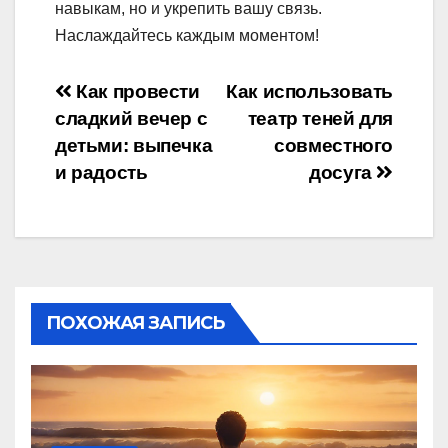
навыкам, но и укрепить вашу связь.
Наслаждайтесь каждым моментом!
Навигация
Как провести
Как использовать
сладкий вечер с
театр теней для
по
детьми: выпечка
совместного
записям
и радость
досуга
ПОХОЖАЯ ЗАПИСЬ