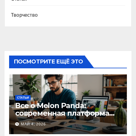
Творчество
ПОСМОТРИТЕ ЕЩЁ ЭТО
СТАТЬИ
Все о Melon Panda:
современная платформа
для творческих
МАЙ 4, 2026
профессионалов и
любителей