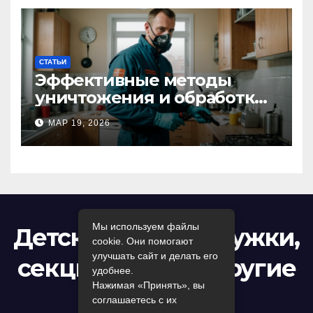
СТАТЬИ
Эффективные методы
уничтожения и обработки
тараканов в Москве:
МАР 19, 2026
профессиональный подход
к дезинсекции квартир и
помещений
Мы используем файлы
Детский досуг: кружки,
cookie. Они помогают
улучшать сайт и делать его
секции, игры и другие
удобнее.
Нажимая «Принять», вы
развлечения
соглашаетесь с их