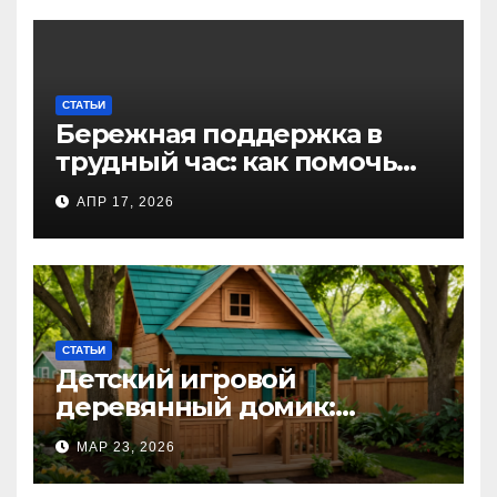
СТАТЬИ
Бережная поддержка в
трудный час: как помочь
близкому справиться с
АПР 17, 2026
алкогольной
интоксикацией и
сохранить семью
СТАТЬИ
Детский игровой
деревянный домик:
волшебное пространство
МАР 23, 2026
для самых маленьких от
Kastum