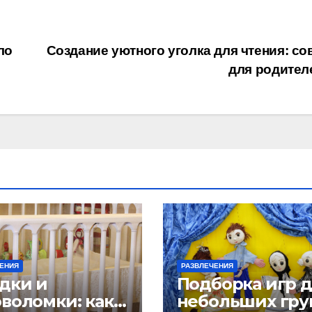
ло
Создание уютного уголка для чтения: со
для родите
ЕНИЯ
РАЗВЛЕЧЕНИЯ
адки и
Подборка игр 
оволомки: как
небольших гру