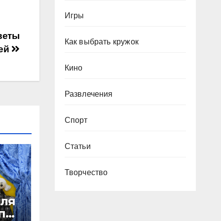
Игры
веты
Как выбрать кружок
лей
Кино
Развлечения
Спорт
Статьи
Творчество
для
пп