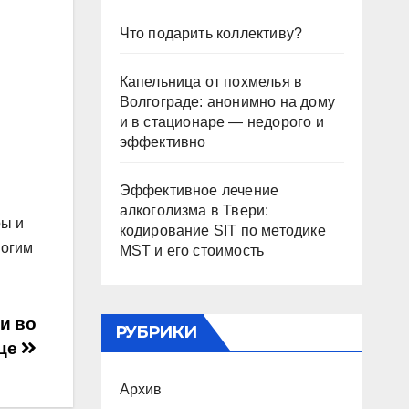
Что подарить коллективу?
Капельница от похмелья в
Волгограде: анонимно на дому
и в стационаре — недорого и
эффективно
Эффективное лечение
алкоголизма в Твери:
ры и
кодирование SIT по методике
ногим
MST и его стоимость
и во
РУБРИКИ
ице
Архив