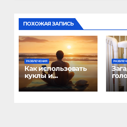
ПОХОЖАЯ ЗАПИСЬ
РАЗВЛЕЧЕНИЯ
РАЗВЛЕЧ
Как использовать
Заг
куклы и
гол
марионетки для
раз
создания игр
лог
мыш
дет