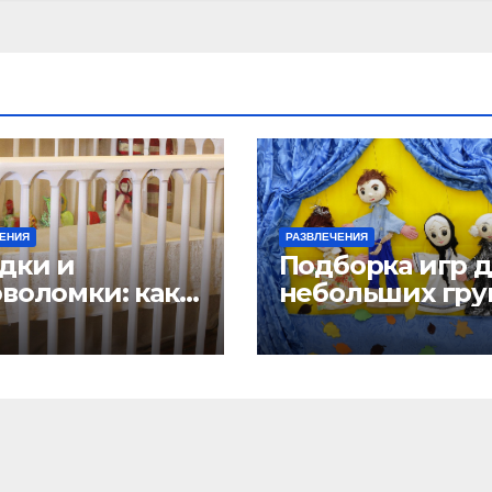
ЕНИЯ
РАЗВЛЕЧЕНИЯ
адки и
Подборка игр 
оволомки: как
небольших гру
вивать
детей
ическое
ление у
ей