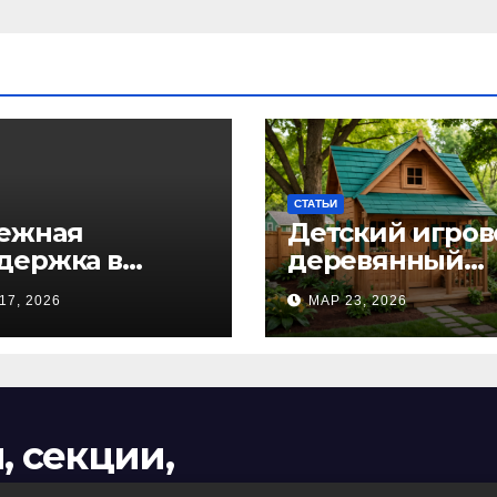
СТАТЬИ
ежная
Детский игров
держка в
деревянный
дный час: как
домик: волше
17, 2026
МАР 23, 2026
очь близкому
пространство 
авиться с
самых маленьк
огольной
от Kastum
оксикацией и
ранить семью
, секции,