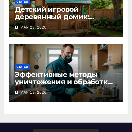
СТАТЬИ
Детский игровой
деревянный домик:
волшебное пространство
МАР 23, 2026
для самых маленьких от
Kastum
СТАТЬИ
Эффективные методы
уничтожения и обработки
тараканов в Москве:
МАР 19, 2026
профессиональный подход
к дезинсекции квартир и
помещений