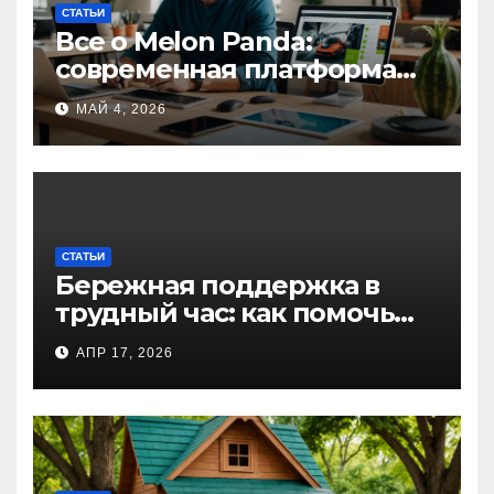
СТАТЬИ
Все о Melon Panda:
современная платформа
для творческих
МАЙ 4, 2026
профессионалов и
любителей
СТАТЬИ
Бережная поддержка в
трудный час: как помочь
близкому справиться с
АПР 17, 2026
алкогольной
интоксикацией и
сохранить семью