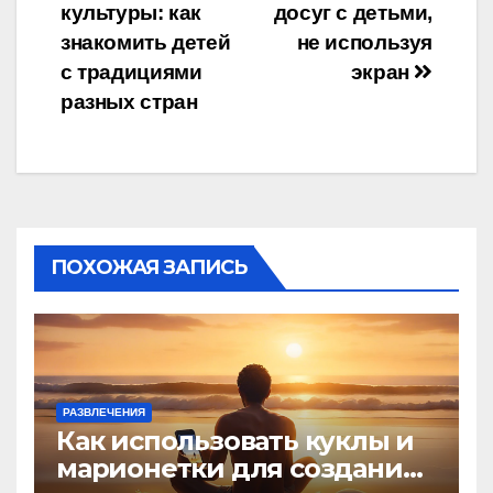
культуры: как
досуг с детьми,
по
знакомить детей
не используя
записям
с традициями
экран
разных стран
ПОХОЖАЯ ЗАПИСЬ
РАЗВЛЕЧЕНИЯ
Как использовать куклы и
марионетки для создания