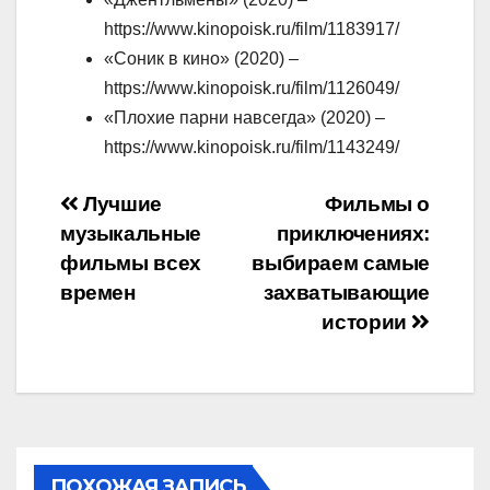
https://www.kinopoisk.ru/film/1183917/
«Соник в кино» (2020) –
https://www.kinopoisk.ru/film/1126049/
«Плохие парни навсегда» (2020) –
https://www.kinopoisk.ru/film/1143249/
Навигация
Лучшие
Фильмы о
музыкальные
приключениях:
по
фильмы всех
выбираем самые
записям
времен
захватывающие
истории
ПОХОЖАЯ ЗАПИСЬ