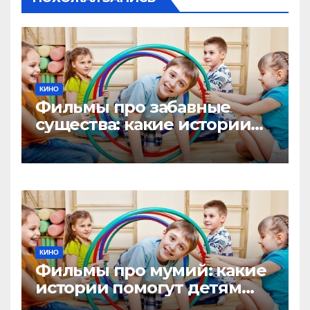
КИНО
Фильмы про забавные
существа: какие истории
помогут детям заглянуть в
необычный мир
КИНО
Фильмы про мумий: какие
истории помогут детям
увлечься исследованием