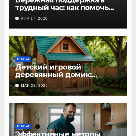
трудный час: как помочь
близкому справиться с
АПР 17, 2026
алкогольной
интоксикацией и
сохранить семью
СТАТЬИ
Детский игровой
деревянный домик:
волшебное пространство
МАР 23, 2026
для самых маленьких от
Kastum
СТАТЬИ
Эффективные методы