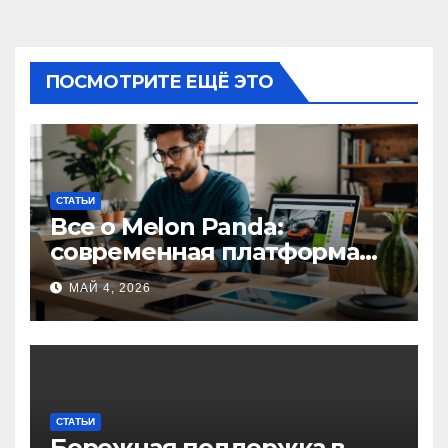
ПОСМОТРИТЕ ЕЩЁ ЭТО
СТАТЬИ
Все о Melon Panda:
современная платформа
для творческих
МАЙ 4, 2026
профессионалов и
любителей
СТАТЬИ
Бережная поддержка в