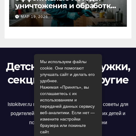
уничтожения и обработки
тараканов в Москве:
МАР 19, 2026
профессиональный подход
к дезинсекции квартир и
помещений
Мы используем файлы
Детский досуг: кружки,
cookie. Они помогают
улучшать сайт и делать его
секции, игры и другие
удобнее.
Нажимая «Принять», вы
развлечения
соглашаетесь с их
использованием и
Istokitver.ru предлагает полезные статьи и советы для
передачей данных сервису
веб-аналитики. Если нет —
родителей, которые хотят развивать своих детей и
измените настройки
помочь им достичь успеха в жизни
браузера или покиньте
сайт.