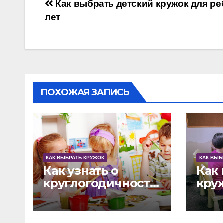
Навигация
Как выбрать детский кружок для ре
лет
по
записям
ПОХОЖАЯ ЗАПИСЬ
КАК ВЫБРАТЬ КРУЖОК
КАК ВЫБ
Как узнать о
Как
круглогодичности
кру
работы
его
развивающего
наг
кружка