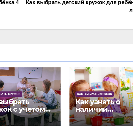
бёнка 4
Как выбрать детский кружок для ребён
л
РАТЬ КРУЖОК
КАК ВЫБРАТЬ КРУЖОК
 выбрать
Как узнать о
жок с учетом
наличии
 репутации и
необходимого
рад
оборудования 
развивающем