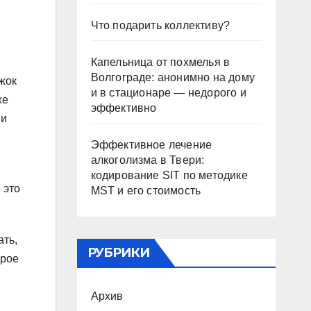
Что подарить коллективу?
Капельница от похмелья в
Волгограде: анонимно на дому
жок
и в стационаре — недорого и
же
эффективно
 и
Эффективное лечение
алкоголизма в Твери:
кодирование SIT по методике
 это
MST и его стоимость
ать,
РУБРИКИ
орое
Архив